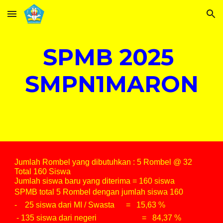
Skip to main content
Skip to navigation
SPMB 2025
SMPN1MARON
Jumlah Rombel yang dibutuhkan : 5 Rombel @ 32
Total 160 Siswa
Jumlah siswa baru yang diterima = 160 siswa
SPMB total 5 Rombel dengan jumlah siswa 160
- 25 siswa dari MI / Swasta
= 15,63 %
- 135 siswa dari negeri
= 84,37 %