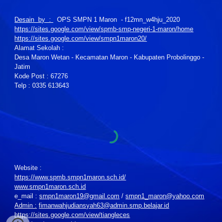
Desain by :
OPS SMPN 1 Maron - f12mn_w4hju_2020
https://sites.google.com/view/spmb-smp-negeri-1-maron/home
https://sites.google.com/view/smpn1maron20/
Alamat Sekolah :
Desa Maron Wetan - Kecamatan Maron - Kabupaten Probolinggo -
Jatim
Kode Post : 67276
Telp : 0335 613643
Website :
https://www.spmb.smpn1maron.sch.id/
www.smpn1maron.sch.id
e_mail :
smpn1maron19@gmail.com
/
smpn1_maron@yahoo.com
Admin :
fimanwahjudiansyah63@admin.smp.belajar.id
https://sites.google.com/view/tiangleces