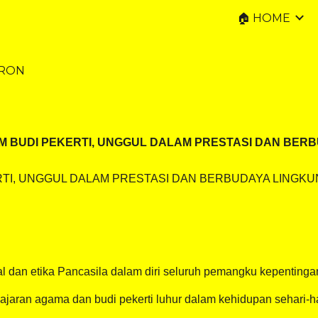
🏠 HOME
ip to main content
Skip to navigat
ARON
DALAM BUDI PEKERTI, UNGGUL DALAM PRESTASI DAN BE
RTI, UNGGUL DALAM PRESTASI DAN BERBUDAYA LINGKUNGAN"
 dan etika Pancasila dalam diri seluruh pemangku kepentinga
aran agama dan budi pekerti luhur dalam kehidupan sehari-ha